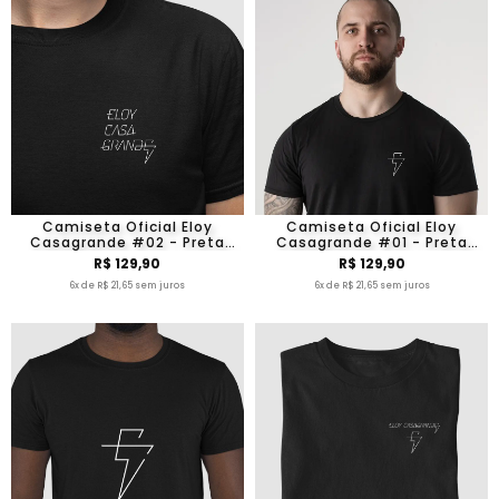
Camiseta Oficial Eloy
Camiseta Oficial Eloy
Casagrande #02 - Preta
Casagrande #01 - Preta
Manga Curta
Manga Curta
R$ 129,90
R$ 129,90
6x de R$ 21,65 sem juros
6x de R$ 21,65 sem juros