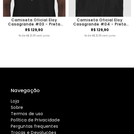
Camiseta Oficial Eloy
Camiseta Oficial Eloy
Casagrande #03 - Preta
Casagrande #04 - Preta
Manga Curta
Manga Curta
R$ 129,90
R$ 129,90
6x de R$ 21,65 sem juros
6x de R$ 21,65 sem juros
Navegação
Loja
Sobre
Termos de uso
Política de Privacidade
Perguntas frequentes
Trocas e Devoluções