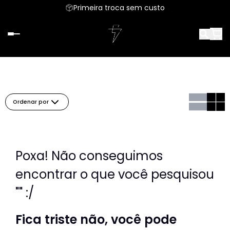
Parcele em até 6x sem juros
Primeira troca sem custo
Ordenar por
Poxa! Não conseguimos
encontrar o que você pesquisou
"" :/
Fica triste não, você pode