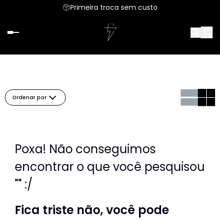
Parcele em até 6x sem juros
Primeira troca sem custo
Ordenar por
Poxa! Não conseguimos
encontrar o que você pesquisou
"" :/
Fica triste não, você pode