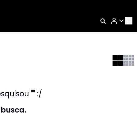
Rastrear Meu Pedido
Trocar Meu Pedido
Avaliar Meu Pedido
Entrar | Cadastrar
quisou "" :/
 busca.