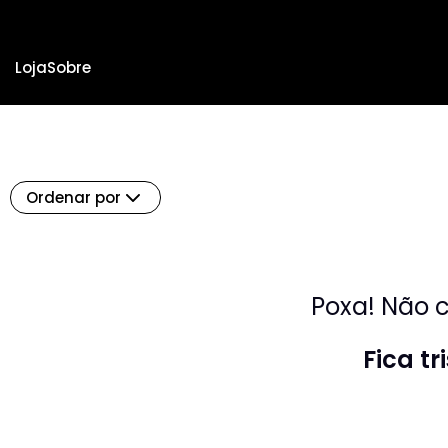
Loja
Sobre
Ordenar por
Poxa! Não c
Fica t