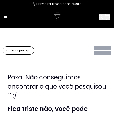
Parcele em até 6x sem juros
Primeira troca sem custo
Ordenar por
Poxa! Não conseguimos
encontrar o que você pesquisou
"" :/
Fica triste não, você pode