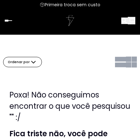
Parcele em até 6x sem juros
Primeira troca sem custo
Ordenar por
Poxa! Não conseguimos
encontrar o que você pesquisou
"" :/
Fica triste não, você pode